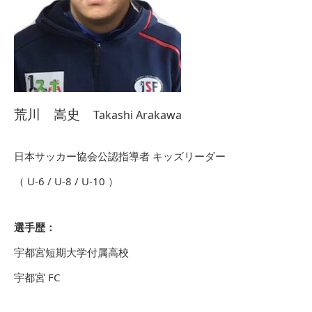
荒川 嵩史
Takashi Arakawa
日本サッカー協会公認指導者 キッズリーダー
（ U-6 / U-8 / U-10 ）
選手歴：
宇都宮短期大学付属高校
宇都宮 FC