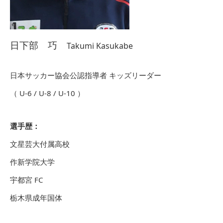
日下部 巧
Takumi Kasukabe
日本サッカー協会公認指導者 キッズリーダー
（ U-6 / U-8 / U-10 ）
選手歴：
文星芸大付属高校
作新学院大学
宇都宮 FC
栃木県成年国体