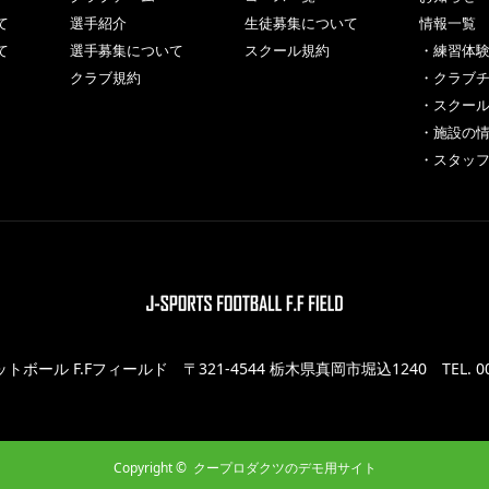
て
選手紹介
生徒募集について
情報一覧
て
選手募集について
スクール規約
・練習体
クラブ規約
・クラブ
・スクー
・施設の
・スタッ
ットボール F.Fフィールド
〒321-4544 栃木県真岡市堀込1240
TEL. 0
Copyright ©
クープロダクツのデモ用サイト