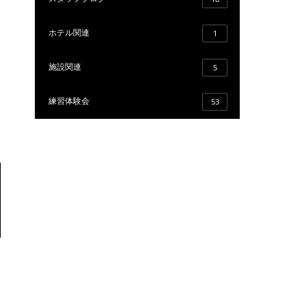
ホテル関連
1
施設関連
5
練習体験会
53