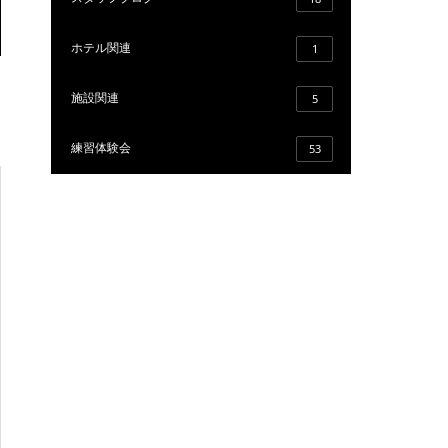
ホテル関連
1
施設関連
5
練習体験会
53